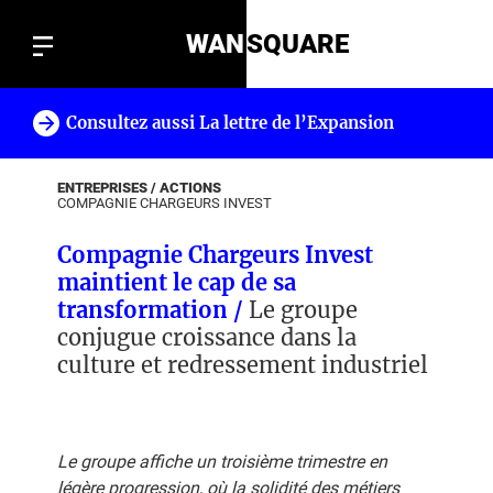
WAN
SQUARE
Consultez aussi La lettre de l’Expansion
!
ENTREPRISES / ACTIONS
COMPAGNIE CHARGEURS INVEST
Compagnie Chargeurs Invest
maintient le cap de sa
transformation /
Le groupe
conjugue croissance dans la
culture et redressement industriel
Le groupe affiche un troisième trimestre en
légère progression, où la solidité des métiers