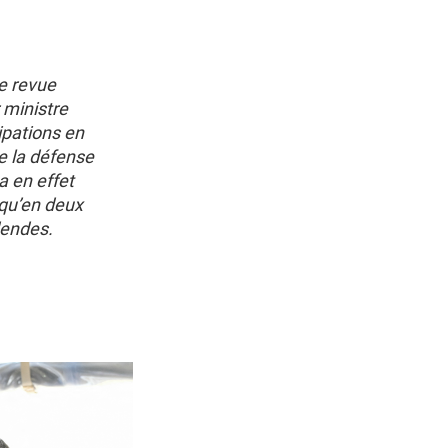
ne revue
 ministre
cipations en
de la défense
 a en effet
 qu’en deux
dendes.