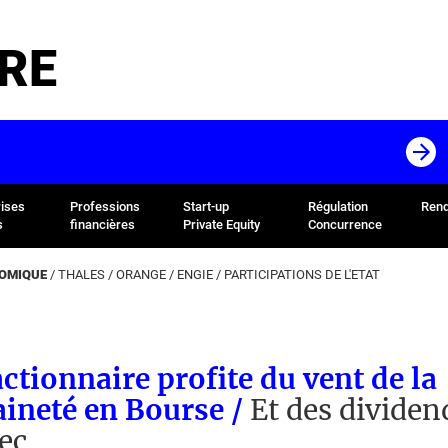
RE
rises
Professions
Start-up
Régulation
Rend
s
financières
Private Equity
Concurrence
NOMIQUE
/
THALES
/
ORANGE
/
ENGIE
/
PARTICIPATIONS DE L'ETAT
actionnaire profite du vent de la
ineté en Bourse /
Et des dividen
ec