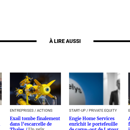
À LIRE AUSSI
ENTREPRISES / ACTIONS
START-UP / PRIVATE EQUITY
Exail tombe finalement
Engie Home Services
l
dans l’escarcelle de
enrichit le portefeuille
Thales /
Un prix
de carve-out de Latour