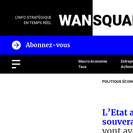
WAN
SQUA
L'INFO STRATÉGIQUE
EN TEMPS RÉEL
Abonnez-vous
Macro-économie
Entrep
Taux
Action
POLITIQUE ÉCO
L’Etat 
souvera
vont av