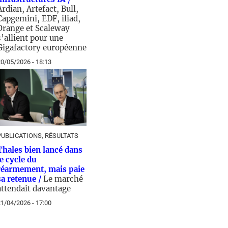
Ardian, Artefact, Bull,
Capgemini, EDF, iliad,
Orange et Scaleway
s’allient pour une
Gigafactory européenne
0/05/2026 - 18:13
PUBLICATIONS, RÉSULTATS
Thales bien lancé dans
le cycle du
réarmement, mais paie
sa retenue /
Le marché
attendait davantage
1/04/2026 - 17:00