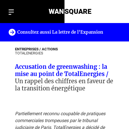
WAN
SQUARE
Consultez aussi La lettre de l’Expansion
!
ENTREPRISES / ACTIONS
TOTALENERGIES
Accusation de greenwashing : la
mise au point de TotalEnergies /
Un rappel des chiffres en faveur de
la transition énergétique
Partiellement reconnu coupable de pratiques
commerciales trompeuses par le tribunal
judiciaire de Paris, TotalEnergies a décidé de