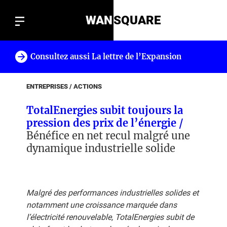
WAN
SQUARE
Consultez aussi La lettre de l’Expansion
!
ENTREPRISES / ACTIONS
TotalEnergies subit toujours la
pression des prix de l’énergie /
Bénéfice en net recul malgré une
dynamique industrielle solide
Malgré des performances industrielles solides et
notamment une croissance marquée dans
l’électricité renouvelable, TotalEnergies subit de