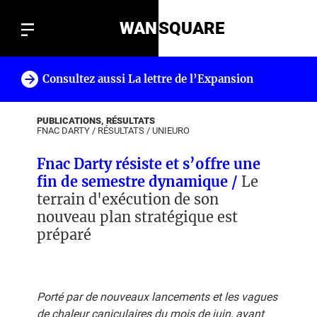
WAN
SQUARE
Consultez aussi La lettre de l’Expansion
!
PUBLICATIONS, RÉSULTATS
FNAC DARTY
/
RÉSULTATS
/
UNIEURO
Fnac Darty résiste et s’offre une
fin de semestre dynamique /
Le
terrain d'exécution de son
nouveau plan stratégique est
préparé
Porté par de nouveaux lancements et les vagues
de chaleur caniculaires du mois de juin, ayant