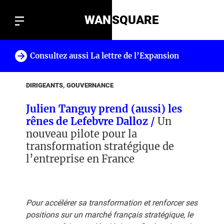
WAN
SQUARE
Consultez aussi La lettre de l’Expansion
!
DIRIGEANTS, GOUVERNANCE
Julien Tanguy prend (aussi) les
rênes de Lefebvre Dalloz /
Un
nouveau pilote pour la
transformation stratégique de
l’entreprise en France
Pour accélérer sa transformation et renforcer ses
positions sur un marché français stratégique, le