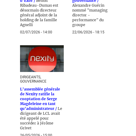
d’Exor /
Benoît
gouvernance /
Ribadeau-Dumas est
Alexandre Guérin
désormais directeur
nommé "managing
général adjoint de la
director -
holding de la famille
performance" du
Agnelli
groupe
02/07/2026 - 14:00
22/06/2026 - 18:15
DIRIGEANTS,
GOUVERNANCE
L’assemblée générale
de Nexity ratifie la
cooptation de Serge
Magdeleine en tant
qu’administrateur /
Le
dirigeant de LCL avait
été appelé pour
succéder à Jérôme
Grivet
26/05/2026 - 15:00