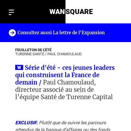
WAN
SQUARE
Consultez aussi La lettre de l’Expansion
!
FEUILLETON DE L'ÉTÉ
TURENNE SANTÉ
/
PAUL CHAMOULAUD
Série d'été - ces jeunes leaders
qui construisent la France de
demain /
Paul Chamoulaud,
directeur associé au sein de
l’équipe Santé de Turenne Capital
EXCLUSIF.
Plutôt que de suivre les parcours
attendus de la banque d’affaires ou des fonds