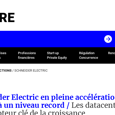
RE
rises
Professions
Start-up
Régulation
Rend
s
financières
Private Equity
Concurrence
ACTIONS
/
SCHNEIDER ELECTRIC
er Electric en pleine accélératio
 un niveau record /
Les datacent
oteur clé de la croissance