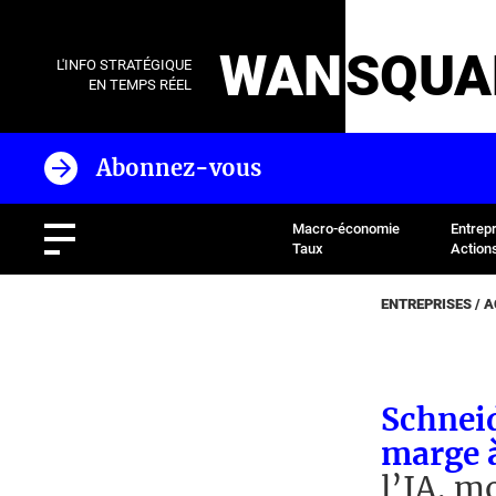
WAN
SQUA
L'INFO STRATÉGIQUE
EN TEMPS RÉEL
Abonnez-vous
Macro-économie
Entrep
Taux
Action
ENTREPRISES / 
Schneid
marge à
l’IA, m