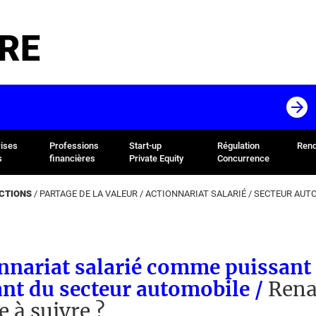
RE
rises
Professions
Start-up
Régulation
Rend
s
financières
Private Equity
Concurrence
ACTIONS
/
PARTAGE DE LA VALEUR
/
ACTIONNARIAT SALARIÉ
/
SECTEUR AUT
nnariat salarié comme puissant
nt du secteur automobile /
Rena
 à suivre ?