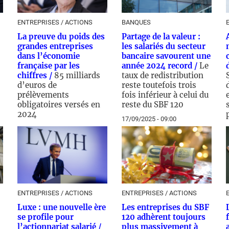
ENTREPRISES / ACTIONS
BANQUES
La preuve du poids des
Partage de la valeur :
grandes entreprises
les salariés du secteur
dans l’économie
bancaire savourent une
française par les
année 2024 record /
Le
chiffres /
85 milliards
taux de redistribution
d’euros de
reste toutefois trois
prélèvements
fois inférieur à celui du
obligatoires versés en
reste du SBF 120
2024
17/09/2025 - 09:00
24/09/2025 - 11:00
0
ENTREPRISES / ACTIONS
ENTREPRISES / ACTIONS
Luxe : une nouvelle ère
Les entreprises du SBF
se profile pour
120 adhèrent toujours
l’actionnariat salarié /
plus massivement à