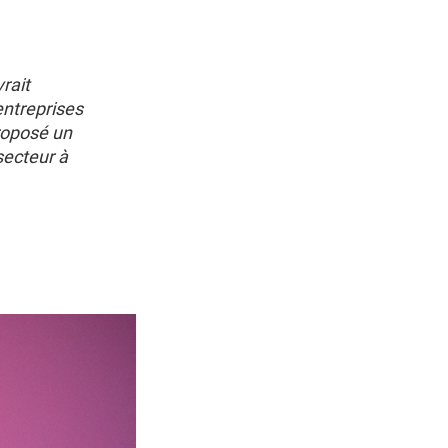
vrait
entreprises
roposé un
secteur à