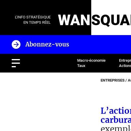
WAN
SQUA
L'INFO STRATÉGIQUE
EN TEMPS RÉEL
Abonnez-vous
Macro-économie
Entrep
Taux
Action
ENTREPRISES / 
L’actio
carbura
exemple