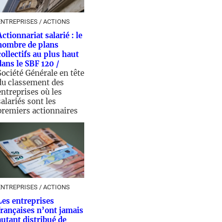
ENTREPRISES / ACTIONS
Actionnariat salarié : le
nombre de plans
collectifs au plus haut
dans le SBF 120 /
Société Générale en tête
du classement des
entreprises où les
salariés sont les
premiers actionnaires
3/07/2025 - 09:00
ENTREPRISES / ACTIONS
Les entreprises
françaises n’ont jamais
autant distribué de