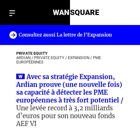
WAN
SQUARE
Consultez aussi La lettre de l’Expansion
!
PRIVATE EQUITY
ARDIAN
/
PRIVATE EQUITY
/
EXPANSION
/
PME
EUROPÉENNES
Avec sa stratégie Expansion,
Ardian prouve (une nouvelle fois)
sa capacité à détecter les PME
européennes à très fort potentiel /
Une levée record à 3,2 milliards
d’euros pour son nouveau fonds
AEF VI