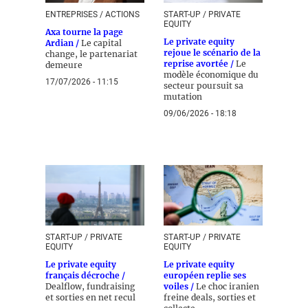
ENTREPRISES / ACTIONS
START-UP / PRIVATE
EQUITY
Axa tourne la page
Le private equity
Ardian /
Le capital
rejoue le scénario de la
change, le partenariat
reprise avortée /
Le
demeure
modèle économique du
17/07/2026 - 11:15
secteur poursuit sa
mutation
09/06/2026 - 18:18
START-UP / PRIVATE
START-UP / PRIVATE
EQUITY
EQUITY
Le private equity
Le private equity
français décroche /
européen replie ses
Dealflow, fundraising
voiles /
Le choc iranien
et sorties en net recul
freine deals, sorties et