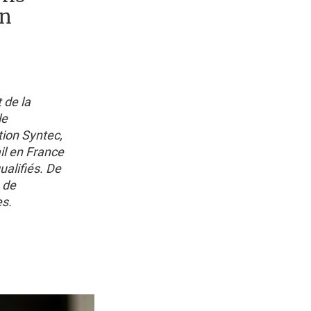
un
 de la
le
tion Syntec,
il en France
alifiés. De
 de
es.