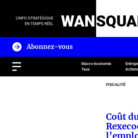
WAN
SQUA
L'INFO STRATÉGIQUE
EN TEMPS RÉEL
Abonnez-vous
Macro-économie
Entrep
Taux
Action
FISCALITÉ
Coût du
Rexecod
l’emplo