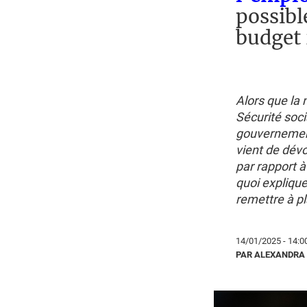
possibl
budget
Alors que la 
Sécurité soc
gouvernement
vient de dévo
par rapport à
quoi explique
remettre à p
14/01/2025 - 14:0
PAR ALEXANDRA 