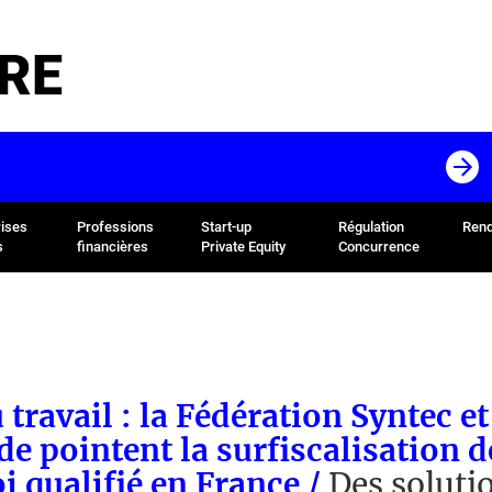
RE
rises
Professions
Start-up
Régulation
Rend
s
financières
Private Equity
Concurrence
 travail : la Fédération Syntec et
e pointent la surfiscalisation d
i qualifié en France /
Des soluti