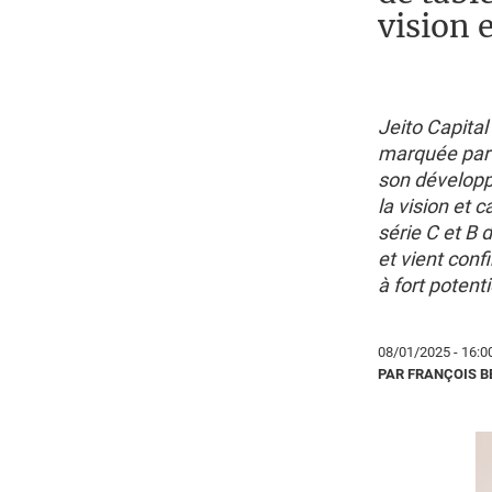
vision 
Jeito Capita
marquée par d
son développ
la vision et 
série C et B 
et vient con
à fort potenti
08/01/2025 - 16:0
PAR FRANÇOIS 