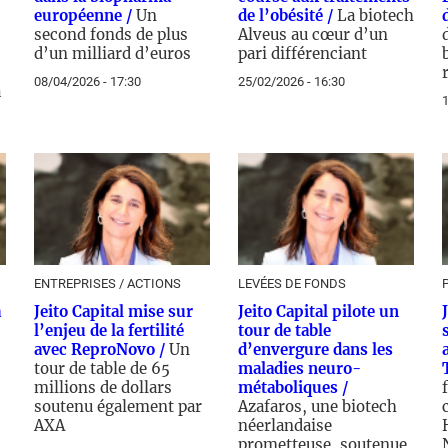
européenne /
Un
de l’obésité /
La biotech
second fonds de plus
Alveus au cœur d’un
d’un milliard d’euros
pari différenciant
08/04/2026 - 17:30
25/02/2026 - 16:30
a
1
ENTREPRISES / ACTIONS
LEVÉES DE FONDS
a
Jeito Capital mise sur
Jeito Capital pilote un
l’enjeu de la fertilité
tour de table
avec ReproNovo /
Un
d’envergure dans les
tour de table de 65
maladies neuro-
millions de dollars
métaboliques /
soutenu également par
Azafaros, une biotech
AXA
néerlandaise
prometteuse, soutenue