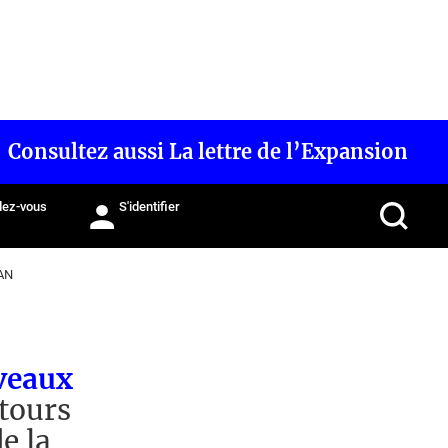
Consultez aussi La lettre de l’Expansion
ez-vous
S'identifier
AN
uveaux
tours
e la