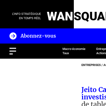
WAN
SQUA
L'INFO STRATÉGIQUE
EN TEMPS RÉEL
Abonnez-vous
Macro-économie
Entrep
Taux
Action
ENTREPRISES / 
Jeito C
investi
de tabl