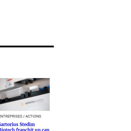
ENTREPRISES / ACTIONS
Sartorius Stedim
Biotech franchit un cap