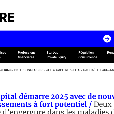
RE
rises
Professions
Start-up
Régulation
Rend
s
financières
Private Equity
Concurrence
ACTIONS
/
BIOTECHNOLOGIES
/
JEITO CAPITAL
/
JEITO
/
RAPHAÈLE TORDJM
apital démarre 2025 avec de no
ssements à fort potentiel /
Deux 
e d’envergure dans les maladies d