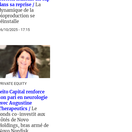
dans sa reprise /
La
dynamique de la
bioproduction se
réinstalle
6/10/2025 - 17:15
PRIVATE EQUITY
Jeito Capital renforce
son pari en neurologie
avec Augustine
Therapeutics /
Le
fonds co-investit aux
côtés de Novo
Holdings, bras armé de
Novo Nordisk