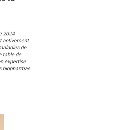
e 2024
it activement
maladies de
e table de
on expertise
es biopharmas