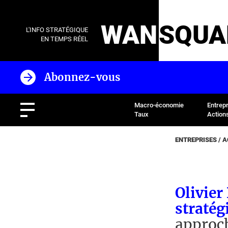
WAN
SQUA
L'INFO STRATÉGIQUE
EN TEMPS RÉEL
Abonnez-vous
Macro-économie
Entrep
Taux
Action
ENTREPRISES / 
Olivier
stratég
approch