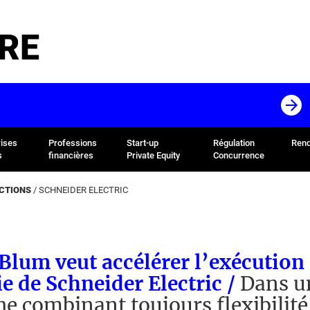
RE
rises
Professions
Start-up
Régulation
Rend
s
financières
Private Equity
Concurrence
ACTIONS
/
SCHNEIDER ELECTRIC
 Blum veut accélérer l’exécution 
ie de Schneider Electric /
Dans u
e combinant toujours flexibilité