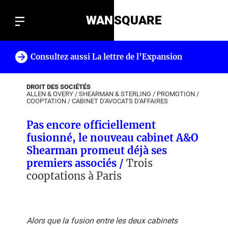
WAN
SQUARE
Consultez aussi La lettre de l’Expansion
!
DROIT DES SOCIÉTÉS
ALLEN & OVERY
/
SHEARMAN & STERLING
/
PROMOTION
/
COOPTATION
/
CABINET D'AVOCATS D'AFFAIRES
Pas encore officiellement
fusionné, le nouveau cabinet A&O
Shearman promeut déjà ses
premiers associés /
Trois
cooptations à Paris
Alors que la fusion entre les deux cabinets