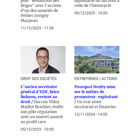
pôle "Résolution des
diplomatie du barreau à
litiges" avec l’arrivée
celle de l’hémicycle
d’un des associés de
09/12/2025 - 10:00
Peltier Juvigny
Marpeau
11/12/2025 - 11:00
DROIT DES SOCIÉTÉS
ENTREPRISES / ACTIONS
L’ancien secrétaire
Pourquoi Nexity mise
général d’EDF, Brice
sur le métier de
Bohuon, revient au
promoteur-exploitant
droit /
Darrois Villey
/
Un vrai atout
Maillot Brochier étoffe
territorial et financier
son pôle régulation
12/11/2024 - 14:00
avec un nouvel associé
au profil rare
05/12/2025 - 10:00