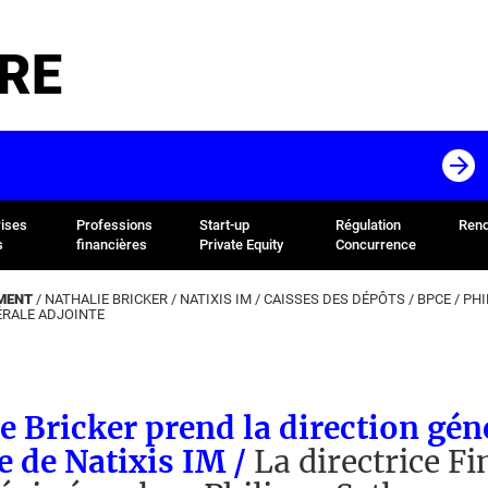
RE
rises
Professions
Start-up
Régulation
Rend
s
financières
Private Equity
Concurrence
MENT
/
NATHALIE BRICKER
/
NATIXIS IM
/
CAISSES DES DÉPÔTS
/
BPCE
/
PHI
ÉRALE ADJOINTE
e Bricker prend la direction gén
e de Natixis IM /
La directrice F