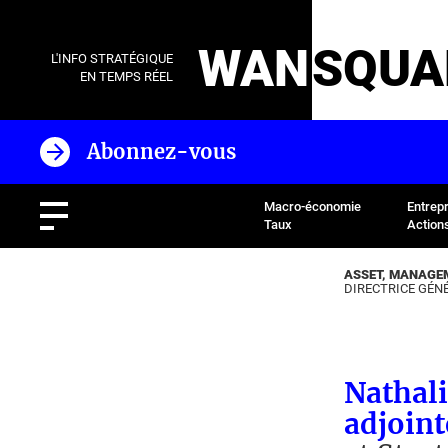
WAN
SQUA
L'INFO STRATÉGIQUE
EN TEMPS RÉEL
Abonnez-vous
Macro-économie
Entrep
Taux
Action
ASSET, MANAGE
DIRECTRICE GÉN
Nathali
adjoint