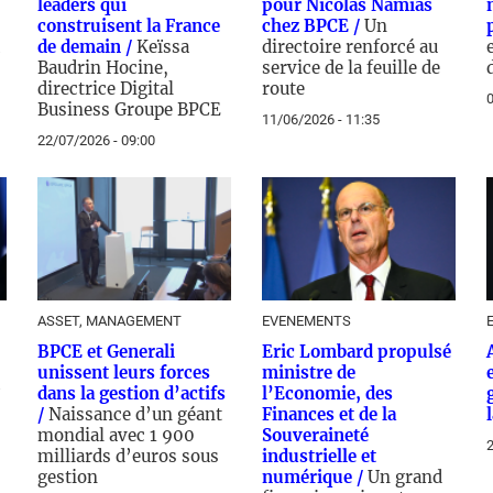
leaders qui
pour Nicolas Namias
construisent la France
chez BPCE /
Un
de demain /
Keïssa
directoire renforcé au
Baudrin Hocine,
service de la feuille de
directrice Digital
route
0
Business Groupe BPCE
11/06/2026 - 11:35
22/07/2026 - 09:00
ASSET, MANAGEMENT
EVENEMENTS
BPCE et Generali
Eric Lombard propulsé
unissent leurs forces
ministre de
7
dans la gestion d’actifs
l’Economie, des
/
Naissance d’un géant
Finances et de la
mondial avec 1 900
Souveraineté
2
milliards d’euros sous
industrielle et
gestion
numérique /
Un grand