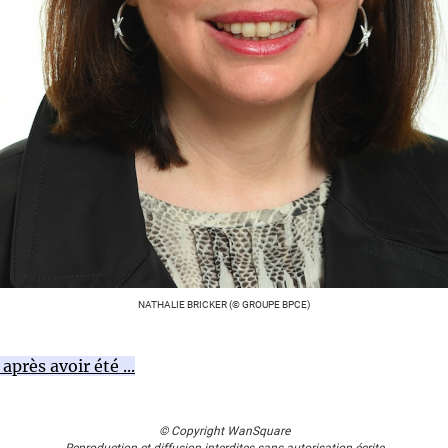
NATHALIE BRICKER (© GROUPE BPCE)
près avoir été ...
© Copyright WanSquare