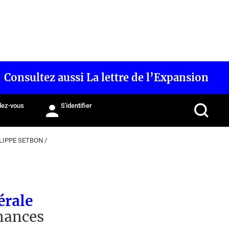
Consultez aussi La lettre de l’Expansion
ez-vous
S'identifier
LIPPE SETBON
/
érale
inances