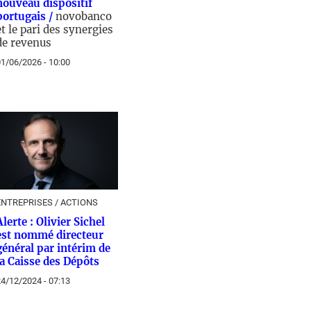
nouveau dispositif
portugais /
novobanco
et le pari des synergies
de revenus
1/06/2026 - 10:00
ENTREPRISES / ACTIONS
Alerte : Olivier Sichel
est nommé directeur
général par intérim de
la Caisse des Dépôts
4/12/2024 - 07:13