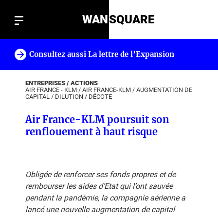
WAN
SQUARE
Consultez aussi La lettre de l’Expansion
!
ENTREPRISES / ACTIONS
AIR FRANCE - KLM
/
AIR FRANCE-KLM
/
AUGMENTATION DE
CAPITAL
/
DILUTION
/
DÉCOTE
Air France-KLM poursuit son
renflouement à haut risque
Obligée de renforcer ses fonds propres et de
rembourser les aides d’Etat qui l’ont sauvée
pendant la pandémie, la compagnie aérienne a
lancé une nouvelle augmentation de capital