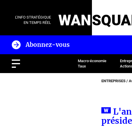
WAN
SQUA
L'INFO STRATÉGIQUE
EN TEMPS RÉEL
Abonnez-vous
Macro-économie
Entrep
Taux
Action
ENTREPRISES / 
L'an
présid