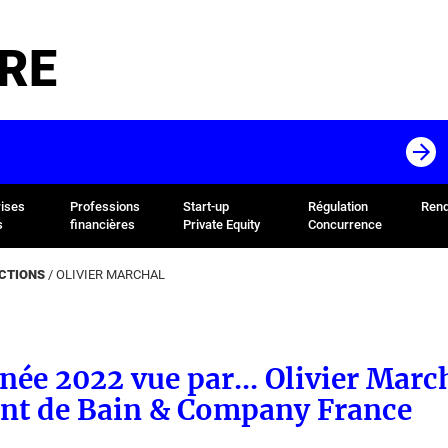
RE
rises
Professions
Start-up
Régulation
Rend
s
financières
Private Equity
Concurrence
ACTIONS
/
OLIVIER MARCHAL
née 2022 vue par... Olivier Marc
ent de Bain & Company France