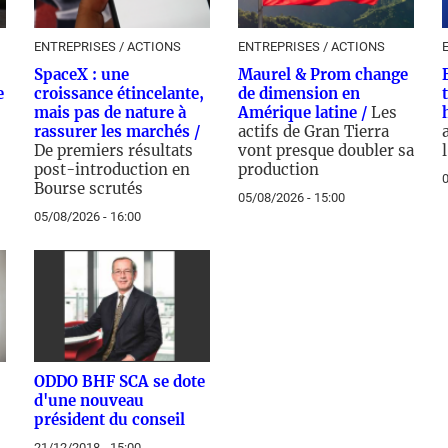
ENTREPRISES / ACTIONS
ENTREPRISES / ACTIONS
SpaceX : une
Maurel & Prom change
e
croissance étincelante,
de dimension en
mais pas de nature à
Amérique latine /
Les
rassurer les marchés /
actifs de Gran Tierra
De premiers résultats
vont presque doubler sa
post-introduction en
production
0
Bourse scrutés
05/08/2026 - 15:00
05/08/2026 - 16:00
ODDO BHF SCA se dote
d'une nouveau
président du conseil
21/12/2018 - 15:00