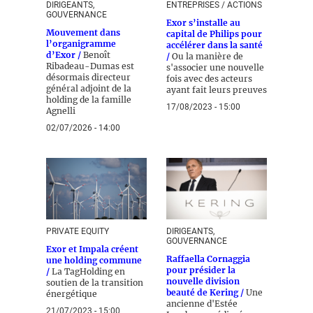
DIRIGEANTS,
ENTREPRISES / ACTIONS
GOUVERNANCE
Exor s’installe au
Mouvement dans
capital de Philips pour
l’organigramme
accélérer dans la santé
d’Exor /
Benoît
/
Ou la manière de
Ribadeau-Dumas est
s'associer une nouvelle
désormais directeur
fois avec des acteurs
général adjoint de la
ayant fait leurs preuves
holding de la famille
17/08/2023 - 15:00
Agnelli
02/07/2026 - 14:00
PRIVATE EQUITY
DIRIGEANTS,
GOUVERNANCE
Exor et Impala créent
Raffaella Cornaggia
une holding commune
pour présider la
/
La TagHolding en
nouvelle division
soutien de la transition
beauté de Kering /
Une
énergétique
ancienne d'Estée
21/07/2023 - 15:00