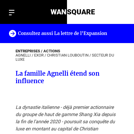
WAN
SQUARE
Consultez aussi La lettre de l’Expansion
!
ENTREPRISES / ACTIONS
AGNELLI
/
EXOR
/
CHRISTIAN LOUBOUTIN
/
SECTEUR DU
LUXE
La famille Agnelli étend son
influence
La dynastie italienne - déjà premier actionnaire
du groupe de haut de gamme Shang Xia depuis
la fin de l'année 2020 - poursuit sa conquête du
luxe en montant au capital de Christian