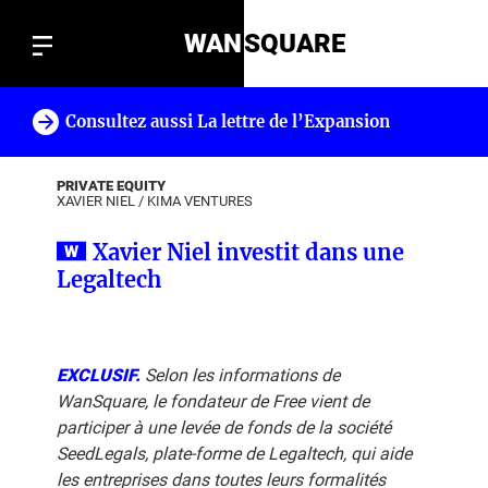
WAN
SQUARE
Consultez aussi La lettre de l’Expansion
!
PRIVATE EQUITY
XAVIER NIEL
/
KIMA VENTURES
Xavier Niel investit dans une
Legaltech
EXCLUSIF.
Selon les informations de
WanSquare, le fondateur de Free vient de
participer à une levée de fonds de la société
SeedLegals, plate-forme de Legaltech, qui aide
les entreprises dans toutes leurs formalités