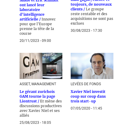
Saadé et Eric Schmidt
toujours, de nouveaux
ont lancé leur
clients /
Le groupe
laboratoire
reste rentable et des
d’intelligence
acquisitions ne sont pas
artificielle /
Innover
exclues
pour que l'Europe
prenne la tête de la
30/08/2023 - 17:30
course
20/11/2023 - 09:00
ASSET, MANAGEMENT
LEVÉES DE FONDS
Le gérant zurichois
Xavier Niel investit
GAM tourne la page
coup sur coup dans
Liontrust /
Et mène des
trois start-up
discussions productives
07/05/2020 - 11:45
avec Xavier Niel et ses
alliés
25/08/2023 - 18:05