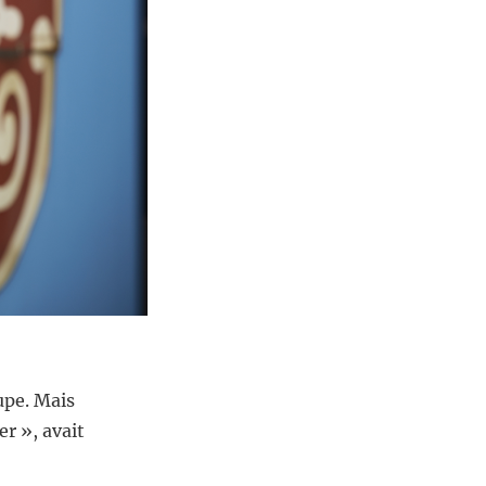
upe. Mais
r », avait