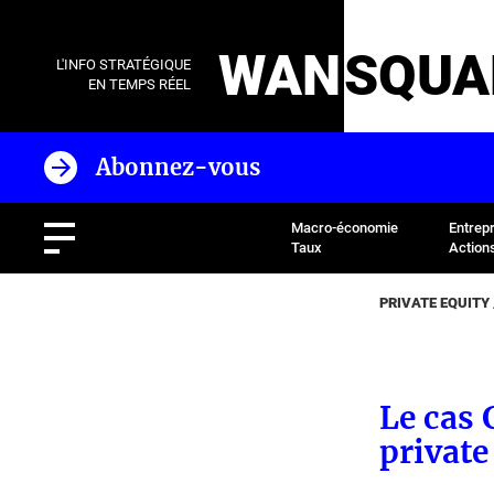
WAN
SQUA
L'INFO STRATÉGIQUE
EN TEMPS RÉEL
Abonnez-vous
Macro-économie
Entrep
Taux
Action
PRIVATE EQUITY
Le cas 
private