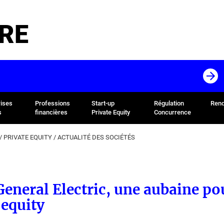
RE
rises
Professions
Start-up
Régulation
Rend
s
financières
Private Equity
Concurrence
/
PRIVATE EQUITY
/
ACTUALITÉ DES SOCIÉTÉS
General Electric, une aubaine po
 equity