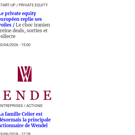
START-UP / PRIVATE EQUITY
Le private equity
européen replie ses
voiles /
Le choc iranien
freine deals, sorties et
collecte
0/04/2026 - 15:00
ENTREPRISES / ACTIONS
La famille Celier est
désormais la principale
actionnaire de Wendel
9/06/2018 - 12:28