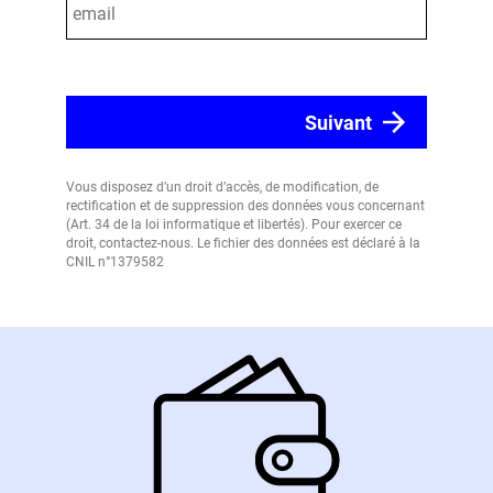
Vous disposez d’un droit d’accès, de modification, de
rectification et de suppression des données vous concernant
(Art. 34 de la loi informatique et libertés). Pour exercer ce
droit, contactez-nous. Le fichier des données est déclaré à la
CNIL n°1379582