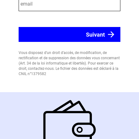
Vous disposez d’un droit d’accès, de modification, de
rectification et de suppression des données vous concernant
(Art. 34 de la loi informatique et libertés). Pour exercer ce
droit, contactez-nous. Le fichier des données est déclaré à la
CNIL n°1379582