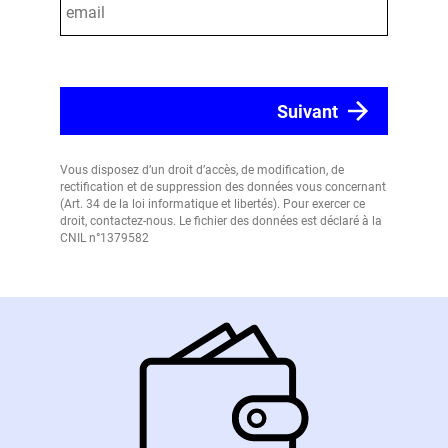
Vous disposez d’un droit d’accès, de modification, de
rectification et de suppression des données vous concernant
(Art. 34 de la loi informatique et libertés). Pour exercer ce
droit, contactez-nous. Le fichier des données est déclaré à la
CNIL n°1379582