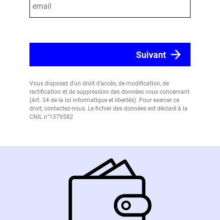
Vous disposez d’un droit d’accès, de modification, de
rectification et de suppression des données vous concernant
(Art. 34 de la loi informatique et libertés). Pour exercer ce
droit, contactez-nous. Le fichier des données est déclaré à la
CNIL n°1379582