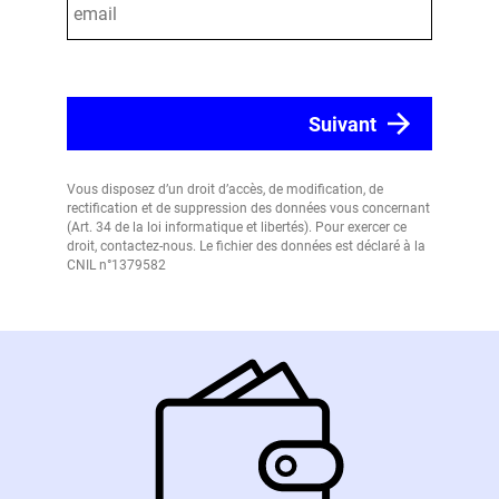
Vous disposez d’un droit d’accès, de modification, de
rectification et de suppression des données vous concernant
(Art. 34 de la loi informatique et libertés). Pour exercer ce
droit, contactez-nous. Le fichier des données est déclaré à la
CNIL n°1379582