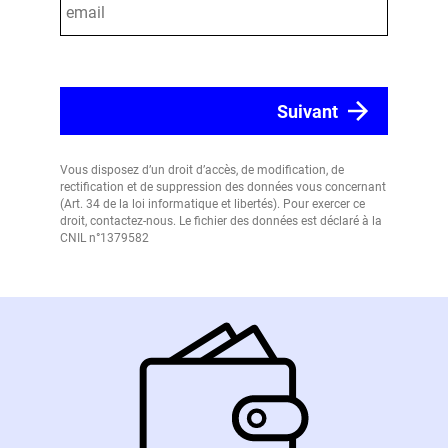
Vous disposez d’un droit d’accès, de modification, de
rectification et de suppression des données vous concernant
(Art. 34 de la loi informatique et libertés). Pour exercer ce
droit, contactez-nous. Le fichier des données est déclaré à la
CNIL n°1379582