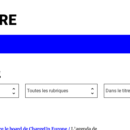
RE
e
re le board de ChargeUp Europe /
L’agenda de