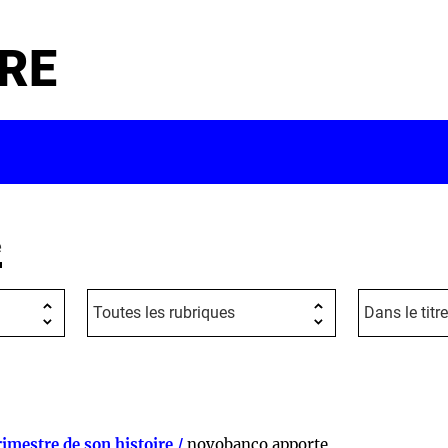
RE
e
rimestre de son histoire /
novobanco apporte