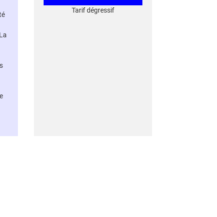
Tarif dégressif
té
 La
s
e