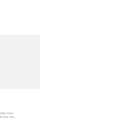
nnées vous
fichier des