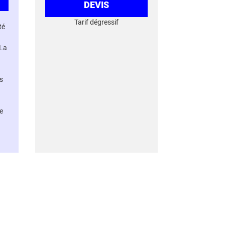
DEVIS
Tarif dégressif
té
 La
s
e