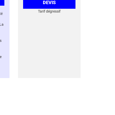
DEVIS
Tarif dégressif
té
 La
s
e