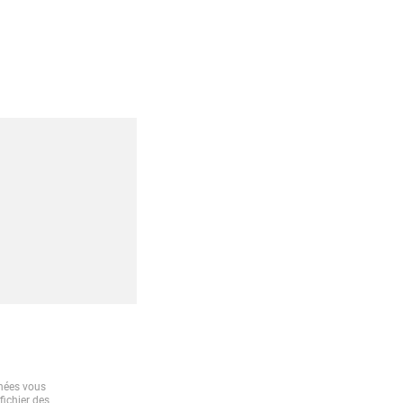
nnées vous
fichier des