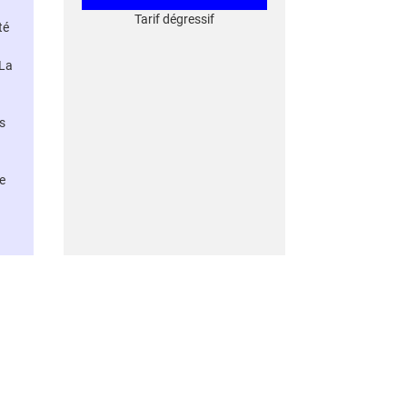
Tarif dégressif
té
 La
s
e