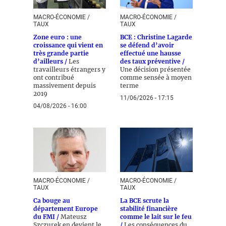
MACRO-ÉCONOMIE /
MACRO-ÉCONOMIE /
TAUX
TAUX
Zone euro : une
BCE : Christine Lagarde
croissance qui vient en
se défend d’avoir
très grande partie
effectué une hausse
d’ailleurs /
Les
des taux préventive /
travailleurs étrangers y
Une décision présentée
ont contribué
comme sensée à moyen
massivement depuis
terme
2019
11/06/2026 - 17:15
04/08/2026 - 16:00
MACRO-ÉCONOMIE /
MACRO-ÉCONOMIE /
TAUX
TAUX
Ca bouge au
La BCE scrute la
département Europe
stabilité financière
du FMI /
Mateusz
comme le lait sur le feu
Szczurek en devient le
/
Les conséquences du