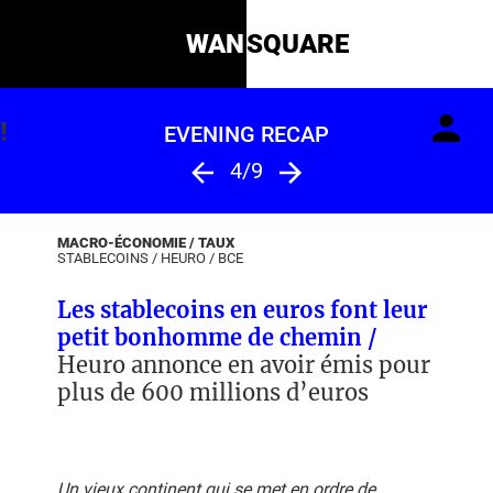
WAN
SQUARE
!
EVENING RECAP
4/9
MACRO-ÉCONOMIE / TAUX
STABLECOINS
/
HEURO
/
BCE
Les stablecoins en euros font leur
petit bonhomme de chemin /
Heuro annonce en avoir émis pour
plus de 600 millions d’euros
Un vieux continent qui se met en ordre de