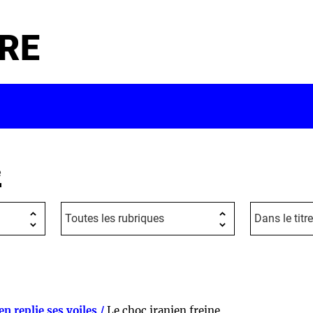
RE
e
n replie ses voiles /
Le choc iranien freine