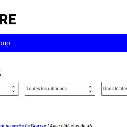
RE
e
nt sa sortie de Bourse /
Avec déjà plus de 96