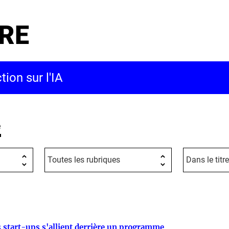
RE
e
 start-ups s'allient derrière un programme