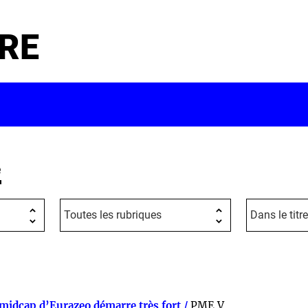
RE
e
midcap d’Eurazeo démarre très fort /
PME V