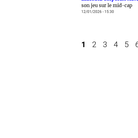
son jeu sur le mid-cap
12/01/2026 - 15:30
1
2
3
4
5