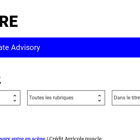
RE
e
sory entre en scène /
Crédit Agricole muscle