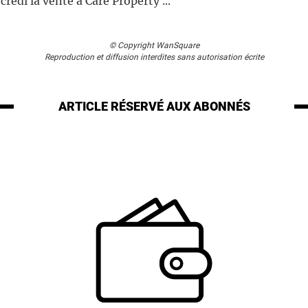
edi la vente à Care Property ...
© Copyright WanSquare
Reproduction et diffusion interdites sans autorisation écrite
ARTICLE RÉSERVÉ
AUX ABONNÉS