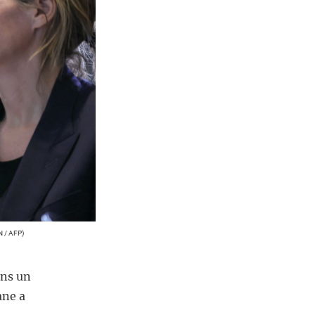
 / AFP)
ans un
ane a