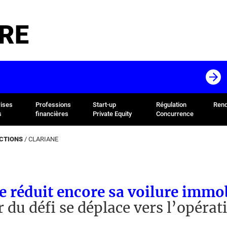
RE
rises
Professions
Start-up
Régulation
Rend
s
financières
Private Equity
Concurrence
ACTIONS
/
CLARIANE
e réduit encore sa voilure immob
 du défi se déplace vers l’opérat